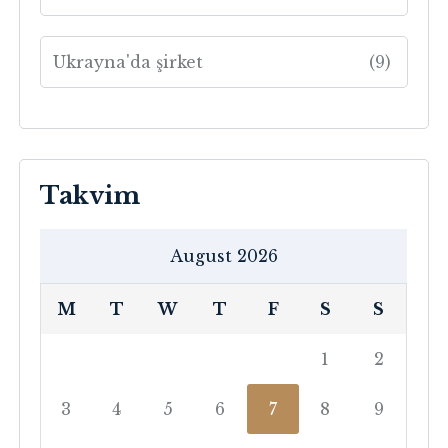
Ukrayna'da şirket
(9)
Takvim
August 2026
M
T
W
T
F
S
S
1
2
3
4
5
6
7
8
9