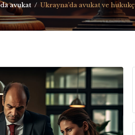
da avukat
/
Ukrayna’da avukat ve hukukçu