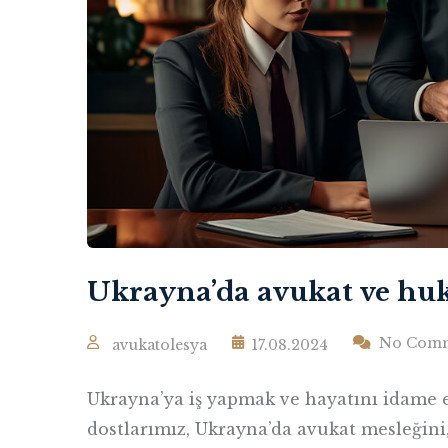
Ukrayna’da avukat ve huk
No Com
avukatolesya
17.08.2024
Ukrayna’ya iş yapmak ve hayatını idame e
dostlarımız, Ukrayna’da avukat mesleğini