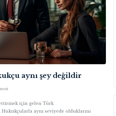
ukçu aynı şey değildir
ment
ttirmek için gelen Türk
, Hukukçularla aynı seviyede olduklarını