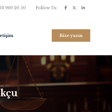
93 969 20 50
Follow Us:
letişim
Bize yazın
ukçu