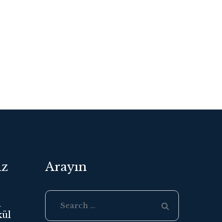
iz
Arayın
a
ül