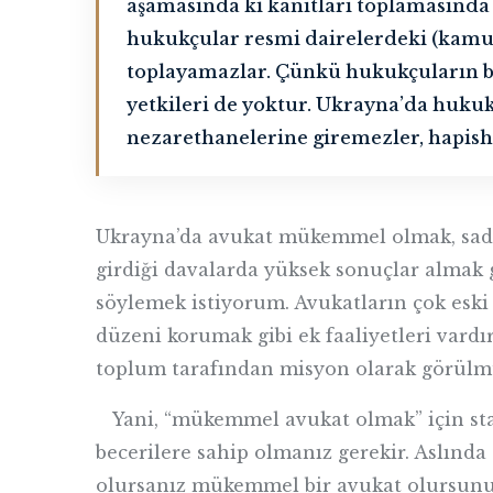
aşamasında ki kanıtları toplamasında
hukukçular resmi dairelerdeki (kamu-
toplayamazlar. Çünkü hukukçuların bö
yetkileri de yoktur. Ukrayna’da hukuk
nezarethanelerine giremezler, hapish
Ukrayna’da avukat mükemmel olmak, sadec
girdiği davalarda yüksek sonuçlar almak g
söylemek istiyorum. Avukatların çok eski
düzeni korumak gibi ek faaliyetleri vardı
toplum tarafından misyon olarak görül
Yani, “mükemmel avukat olmak” için stan
becerilere sahip olmanız gerekir. Aslında
olursanız mükemmel bir avukat olursunuz