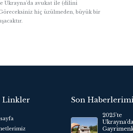
e Ukrayna’da avukat ile (dilini
Göreceksiniz hiç üzülmeden, büyük bir
şacaktır.
ı Linkler
Son Haberlerim
2025’te
sayfa
Ukrayna’d
etlerimiz
Gayrimenk