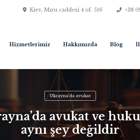
Kiev, Mıru caddesi 4 of. 516
+38 0
Hizmetlerimiz
Hakkımızda
Blog
İ
Ukrayna'da avukat
ayna’da avukat ve huk
aynı şey değildir