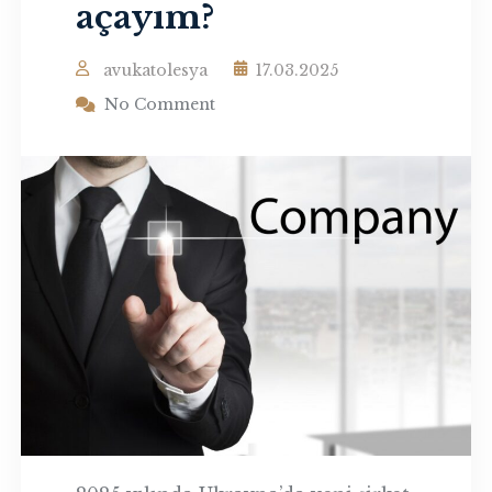
açayım?
avukatolesya
17.03.2025
No Comment