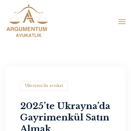
Skip
to
content
Ukrayna'da avukat
2025’te Ukrayna’da
Gayrimenkül Satın
Almak