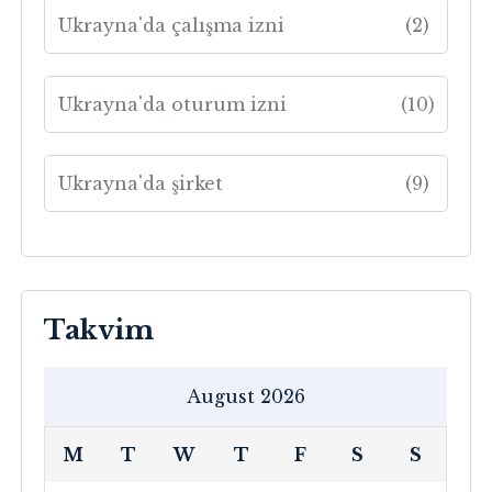
Ukrayna'da çalışma izni
(2)
Ukrayna'da oturum izni
(10)
Ukrayna'da şirket
(9)
Takvim
August 2026
M
T
W
T
F
S
S