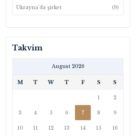
Ukrayna'da şirket
(9)
Takvim
August 2026
M
T
W
T
F
S
S
1
2
3
4
5
6
7
8
9
10
11
12
13
14
15
16