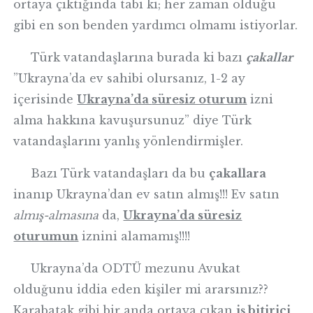
ortaya çıktığında tabi ki; her zaman olduğu
gibi en son benden yardımcı olmamı istiyorlar.
Türk vatandaşlarına burada ki bazı
çakallar
”Ukrayna’da ev sahibi olursanız, 1-2 ay
içerisinde
Ukrayna’da
süresiz oturum
izni
alma hakkına kavuşursunuz” diye Türk
vatandaşlarını yanlış yönlendirmişler.
Bazı Türk vatandaşları da bu
çakallara
inanıp Ukrayna’dan ev satın almış!!! Ev satın
almış-almasına
da,
Ukrayna’da süresiz
oturumun
iznini alamamış!!!!
Ukrayna’da ODTÜ mezunu Avukat
olduğunu iddia eden kişiler mi ararsınız??
Karabatak gibi bir anda ortaya çıkan
iş bitirici